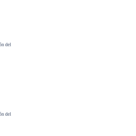
ón del
ón del