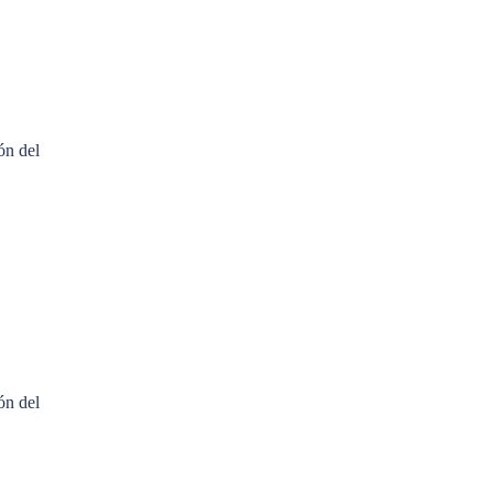
ón del
ón del