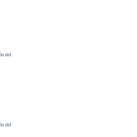
ón del
ón del