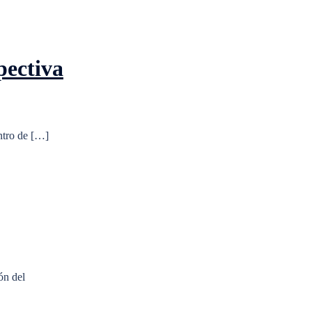
pectiva
ntro de […]
ón del