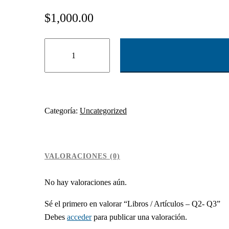
$
1,000.00
Libros
/
Artículos
–
Q2-
Q3
Categoría:
Uncategorized
cantidad
VALORACIONES (0)
No hay valoraciones aún.
Sé el primero en valorar “Libros / Artículos – Q2- Q3”
Debes
acceder
para publicar una valoración.